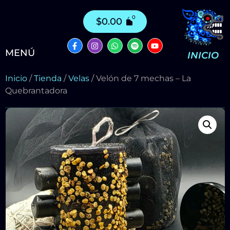
$
0.00
MENÚ
INICIO
Inicio
/
Tienda
/
Velas
/ Velón de 7 mechas – La
Quebrantadora