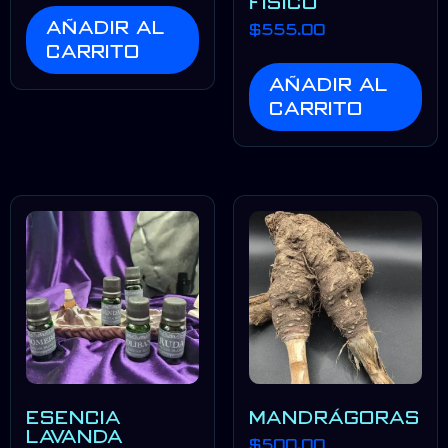
FÍSICO
Añadir al
$
555.00
carrito
Añadir al
carrito
ESENCIA
MANDRÁGORAS
LAVANDA
$
500.00