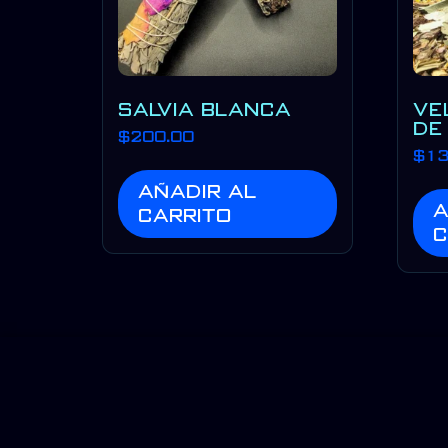
SALVIA BLANCA
VE
DE
$
200.00
$
13
Añadir al
A
carrito
c