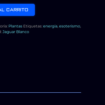
AL CARRITO
oría:
Plantas
Etiquetas:
energía
,
esoterismo
,
d:
Jaguar Blanco