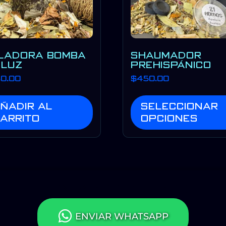
LADORA BOMBA
SHAUMADOR
 LUZ
PREHISPÁNICO
0.00
$
450.00
ñadir al
Seleccionar
arrito
opciones
CONTACTO DIRECTO
ENVIAR WHATSAPP