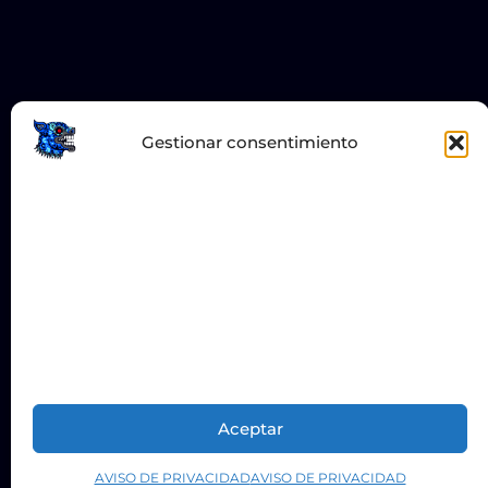
Gestionar consentimiento
Para ofrecer las mejores experiencias, utilizamos
tecnologías como las cookies para almacenar y/o acceder a
la información del dispositivo. El consentimiento de estas
tecnologías nos permitirá procesar datos como el
comportamiento de navegación o las identificaciones
únicas en este sitio. No consentir o retirar el
consentimiento, puede afectar negativamente a ciertas
características y funciones.
No comercializamos datos
personales, y la información recabada es anónima.
Aceptar
AVISO DE PRIVACIDAD
AVISO DE PRIVACIDAD