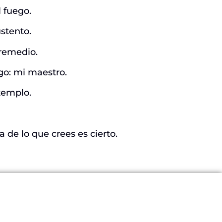
l fuego.
ustento.
 remedio.
go: mi maestro.
templo.
 de lo que crees es cierto.