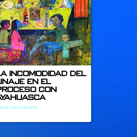
La incomodidad del
linaje en el
proceso con
Ayahuasca
31 de marzo de 2026