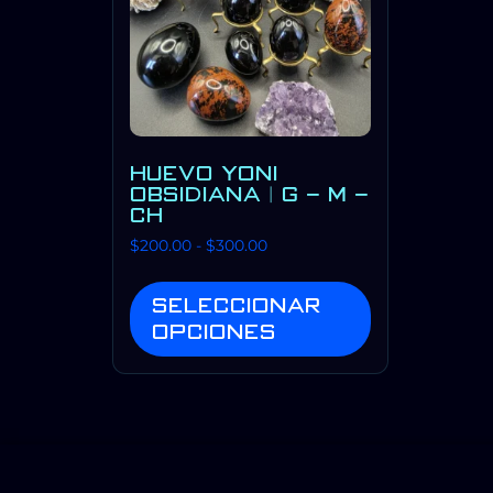
HUEVO YONI
OBSIDIANA | G – M –
CH
$
200.00
-
$
300.00
Seleccionar
opciones