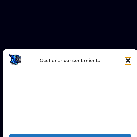
Gestionar consentimiento
Para ofrecer las mejores experiencias, utilizamos
tecnologías como las cookies para almacenar y/o acceder a
la información del dispositivo. El consentimiento de estas
tecnologías nos permitirá procesar datos como el
comportamiento de navegación o las identificaciones
únicas en este sitio. No consentir o retirar el
consentimiento, puede afectar negativamente a ciertas
características y funciones.
No comercializamos datos
personales, y la información recabada es anónima.