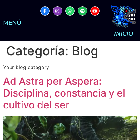
MENÚ
INICIO
Categoría:
Blog
Your blog category
Ad Astra per Aspera:
Disciplina, constancia y el
cultivo del ser