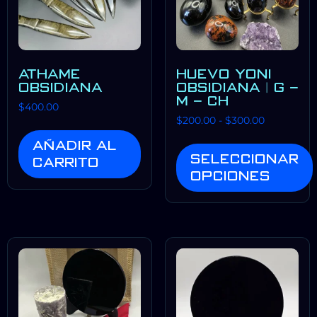
ATHAME
HUEVO YONI
OBSIDIANA
OBSIDIANA | G –
M – CH
$
400.00
$
200.00
-
$
300.00
Añadir al
Seleccionar
carrito
opciones